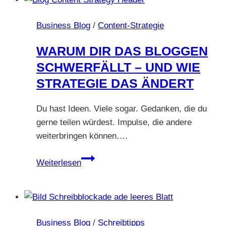
Business Blog
/
Content-Strategie
WARUM DIR DAS BLOGGEN
SCHWERFÄLLT – UND WIE
STRATEGIE DAS ÄNDERT
Du hast Ideen. Viele sogar. Gedanken, die du
gerne teilen würdest. Impulse, die andere
weiterbringen können….
Warum
Weiterlesen
dir
das
Bloggen
schwerfällt
Business Blog
/
Schreibtipps
–