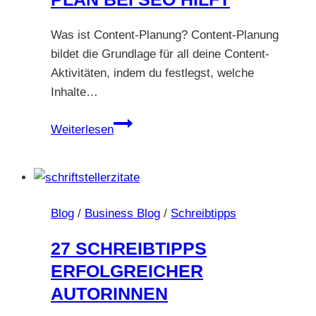
Reichweite
Was ist Content-Planung? Content-Planung
bildet die Grundlage für all deine Content-
Aktivitäten, indem du festlegst, welche
Inhalte…
Wie
Weiterlesen
dir
ein
Content-
Plan
Blog
/
Business Blog
/
Schreibtipps
bei
SEO
27 SCHREIBTIPPS
hilft
ERFOLGREICHER
AUTORINNEN