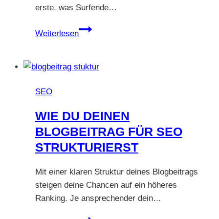
erste, was Surfende…
21
Weiterlesen
klickstarke
Vorlagen
für
deine
SEO
Überschriften
WIE DU DEINEN
BLOGBEITRAG FÜR SEO
STRUKTURIERST
Mit einer klaren Struktur deines Blogbeitrags
steigen deine Chancen auf ein höheres
Ranking. Je ansprechender dein…