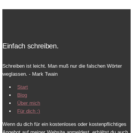
Seite
Ranking
mit
Bildern
verbesserst
Einfach schreiben.
Schreiben ist leicht. Man muß nur die falschen Wörter
weglassen. - Mark Twain
Start
Blog
Über mich
Für dich :)
Wenn du dich für ein kostenloses oder kostenpflichtiges
Angebot auf meiner Website anmeldest, erhältst du auch