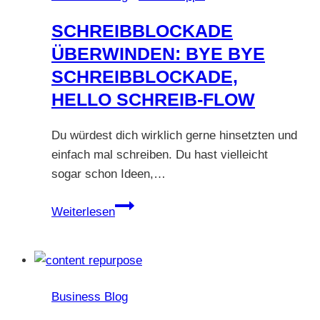
und
SCHREIBBLOCKADE
wie
ÜBERWINDEN: BYE BYE
Strategie
SCHREIBBLOCKADE,
das
ändert
HELLO SCHREIB-FLOW
Du würdest dich wirklich gerne hinsetzten und
einfach mal schreiben. Du hast vielleicht
sogar schon Ideen,…
Schreibblockade
Weiterlesen
überwinden:
Bye
bye
Schreibblockade,
Business Blog
hello