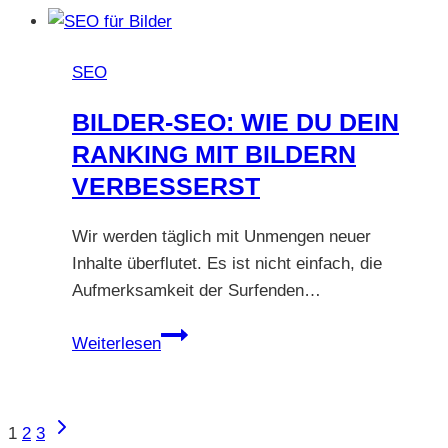
SEO
[&
SEO
Menschen]
optimieren
BILDER-SEO: WIE DU DEIN
RANKING MIT BILDERN
VERBESSERST
Wir werden täglich mit Unmengen neuer
Inhalte überflutet. Es ist nicht einfach, die
Aufmerksamkeit der Surfenden…
Bilder-
Weiterlesen
SEO:
Wie
du
SEITENNAVIGATION
Nächste
1
2
3
dein