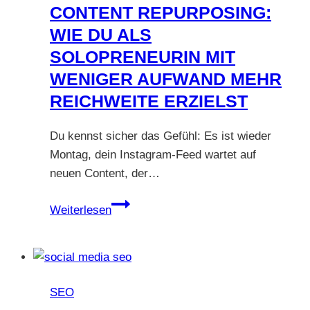
Schreib-
CONTENT REPURPOSING:
Flow
WIE DU ALS
SOLOPRENEURIN MIT
WENIGER AUFWAND MEHR
REICHWEITE ERZIELST
Du kennst sicher das Gefühl: Es ist wieder
Montag, dein Instagram-Feed wartet auf
neuen Content, der…
Content
Weiterlesen
Repurposing:
Wie
du
als
SEO
Solopreneurin