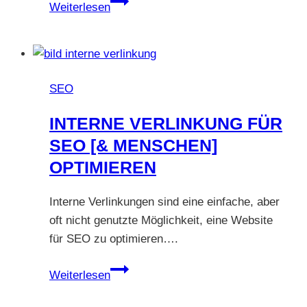
Wie
Weiterlesen
du
deinen
Blogbeitrag
für
SEO
SEO
strukturierst
INTERNE VERLINKUNG FÜR
SEO [& MENSCHEN]
OPTIMIEREN
Interne Verlinkungen sind eine einfache, aber
oft nicht genutzte Möglichkeit, eine Website
für SEO zu optimieren….
Interne
Weiterlesen
Verlinkung
für