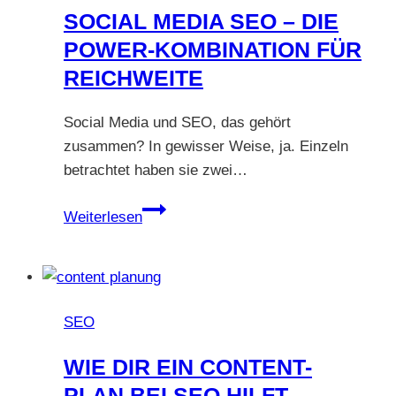
mit
SOCIAL MEDIA SEO – DIE
weniger
POWER-KOMBINATION FÜR
Aufwand
REICHWEITE
mehr
Reichweite
Social Media und SEO, das gehört
erzielst
zusammen? In gewisser Weise, ja. Einzeln
betrachtet haben sie zwei…
Social
Weiterlesen
Media
SEO
–
die
SEO
Power-
Kombination
WIE DIR EIN CONTENT-
für
PLAN BEI SEO HILFT