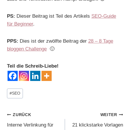
PS:
Dieser Beitrag ist Teil des Artikels
SEO-Guide
für Beginner
.
PPS:
Dies ist der zwölfte Beitrag der
28 – 8 Tage
bloggen Challenge
🙂
Teil die Schreib-Liebe!
Schlagworte:
#
SEO
BEITRAGSNAVIGATION
ZURÜCK
WEITER
Interne Verlinkung für
21 klickstarke Vorlagen