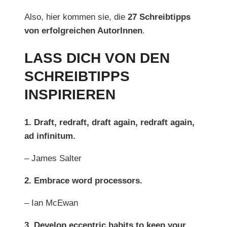
Also, hier kommen sie, die
27 Schreibtipps
von erfolgreichen AutorInnen
.
LASS DICH VON DEN
SCHREIBTIPPS
INSPIRIEREN
1. Draft, redraft, draft again, redraft again,
ad infinitum.
– James Salter
2. Embrace word processors.
– Ian McEwan
3. Develop eccentric habits to keep your