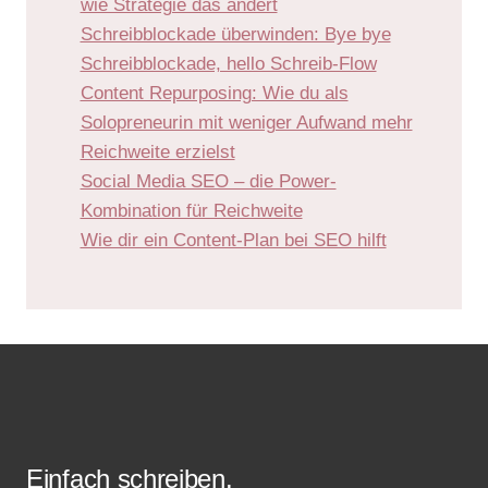
wie Strategie das ändert
Schreibblockade überwinden: Bye bye
Schreibblockade, hello Schreib-Flow
Content Repurposing: Wie du als
Solopreneurin mit weniger Aufwand mehr
Reichweite erzielst
Social Media SEO – die Power-
Kombination für Reichweite
Wie dir ein Content-Plan bei SEO hilft
Einfach schreiben.