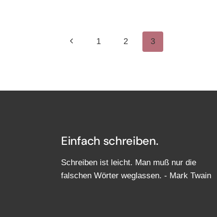
IN
MOPSGESCHWINDIGKEI
VERFASSEN
SEITENNAVIGATIO
Vorherige
1
2
3
Seite
Einfach schreiben.
Schreiben ist leicht. Man muß nur die
falschen Wörter weglassen. - Mark Twain