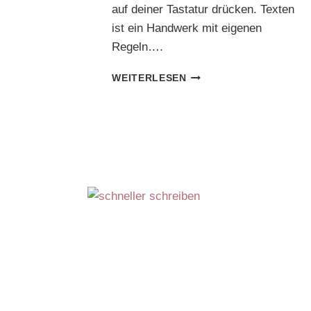
auf deiner Tastatur drücken. Texten
ist ein Handwerk mit eigenen
Regeln….
3
WEITERLESEN
+
1
FATALE
FEHLER
BEIM
SCHREIBEN
VON
TEXTEN