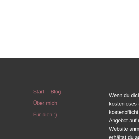
WIESO
T
DU
NOCH
N
HEUTE
EINEN
BLOG
FÜR
DEIN
BUSINESS
STARTEN
SOLLTEST
Start
Blog
Wenn du dich
Über mich
kostenloses 
kostenpflicht
Für dich :)
Angebot auf 
Website anm
erhältst du 