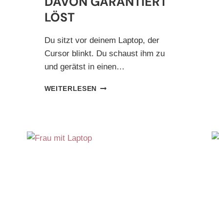
DAVON GARANTIERT
LÖST
Du sitzt vor deinem Laptop, der
Cursor blinkt. Du schaust ihm zu
und gerätst in einen…
DIE
WEITERLESEN
3
WAHREN
GRÜNDE
FÜR
SCHREIBBLOCKADEN
UND
WIE
DU
JEDE
DAVON
GARANTIERT
LÖST