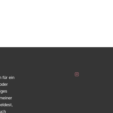
 für ein
oder
iges
meiner
eldest,
auch