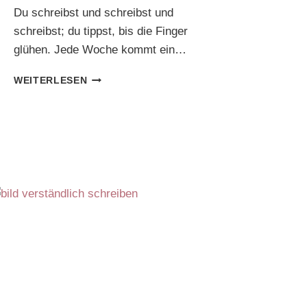
Du schreibst und schreibst und
schreibst; du tippst, bis die Finger
glühen. Jede Woche kommt ein…
SO
WEITERLESEN
BEKOMMST
DU
MEHR
TRAFFIC
AUF
DEINEN
BUSINESS-
BLOG