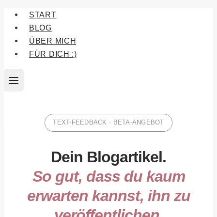
Zum
START
Inhalt
BLOG
springen
ÜBER MICH
FÜR DICH :)
TEXT-FEEDBACK · BETA-ANGEBOT
Dein Blogartikel.
So gut, dass du kaum
erwarten kannst, ihn zu
veröffentlichen.